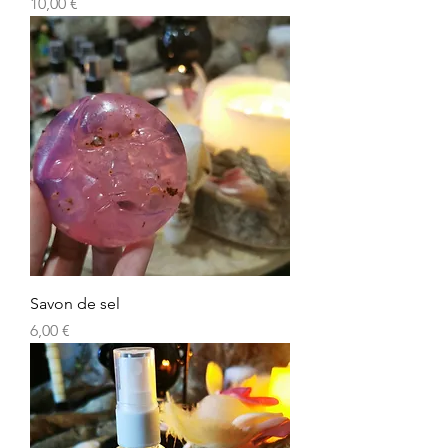
Prix
10,00 €
Savon de sel
Prix
6,00 €