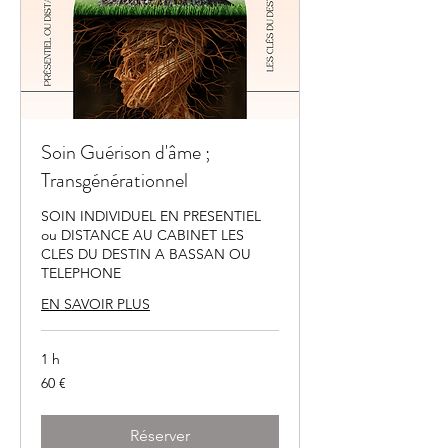
Soin Guérison d'âme ;
Transgénérationnel
SOIN INDIVIDUEL EN PRESENTIEL
ou DISTANCE AU CABINET LES
CLES DU DESTIN A BASSAN OU
TELEPHONE
EN SAVOIR PLUS
1 h
60
60 €
euros
Réserver