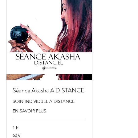
Séance Akasha A DISTANCE
SOIN INDIVIDUEL A DISTANCE
EN SAVOIR PLUS
1 h
60
60 €
euros