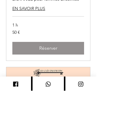
EN SAVOIR PLUS
1 h
50
50 €
euros
Réserver