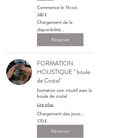
Commence le 16 oct.
240
240 €
euros
Chargement de la
disponibilité...
Réserver
FORMATION
HOLISTIQUE " boule
de Cristal"
formation soin intuitif avec la
boule de cristal
Lire plus
Chargement des jours...
170
170 €
euros
Réserver