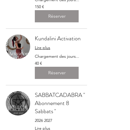
150
150 €
euros
Réserver
Kundalini Activation
Lire plus
Chargement des jours...
40
40 €
euros
Réserver
SABBATCADABRA "
Abonnement 8
Sabbats "
2026 2027
Lire plus