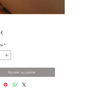
Prix
 €
té
*
Ajouter au panier