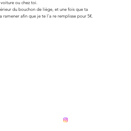
voiture ou chez toi.
térieur du bouchon de liège, et une fois que ta
a ramener afin que je te l'a re remplisse pour 5€.
LES CLES DU DESTIN
06 24 97 5000
MENTIONS LEGALES CGV