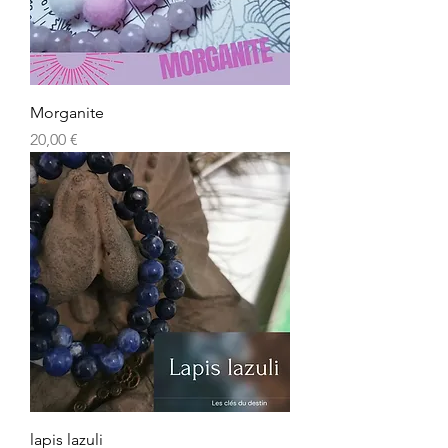
Morganite
Prix
20,00 €
lapis lazuli