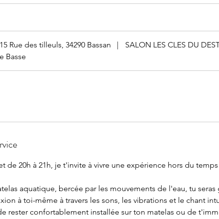
15 Rue des tilleuls, 34290 Bassan
|
SALON LES CLES DU DEST
e Basse
rvice
let de 20h à 21h, je t'invite à vivre une expérience hors du temp
telas aquatique, bercée par les mouvements de l'eau, tu seras
on à toi-même à travers les sons, les vibrations et le chant intui
de rester confortablement installée sur ton matelas ou de t'imm