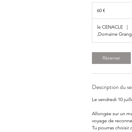
60
euros
60 €
le CENACLE
|
,Domaine Grang
Réserver
Description du se
Le vendredi 10 juil
Allongée sur un ma
voyage de reconnexi
Tu pourras choisir 