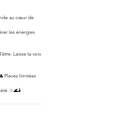
fonde au cœur de
érer les énergies
'être. Laisse ta voix
 Places limitées
té. ✨🌊🕯️