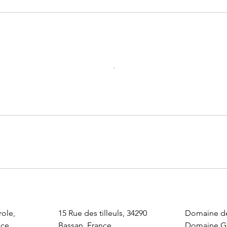
ole,
15 Rue des tilleuls, 34290
Domaine de
nce
Bassan, France
Domaine Gr