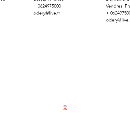
+ 0624975000
Vendres, F
odery@live.fr
+ 06249750
odery@live.
LES CLES DU DESTIN
06 24 97 5000
MENTIONS LEGALES CGV
Il n'y a pas de hasard