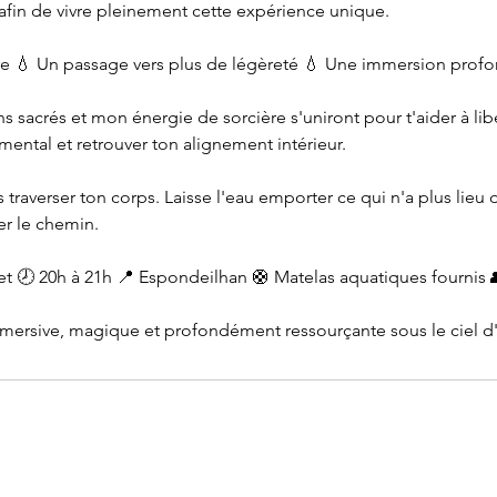
 afin de vivre pleinement cette expérience unique.
ire 💧 Un passage vers plus de légèreté 💧 Une immersion pro
ons sacrés et mon énergie de sorcière s'uniront pour t'aider à lib
 mental et retrouver ton alignement intérieur.
s traverser ton corps. Laisse l'eau emporter ce qui n'a plus lieu d
er le chemin.
let 🕗 20h à 21h 📍 Espondeilhan 🛟 Matelas aquatiques fournis 
ersive, magique et profondément ressourçante sous le ciel d'é