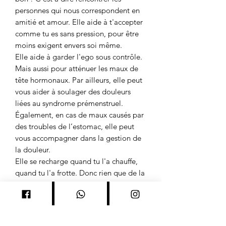
personnes qui nous correspondent en
amitié et amour. Elle aide à t'accepter
comme tu es sans pression, pour être
moins exigent envers soi même.
Elle aide à garder l'ego sous contrôle.
Mais aussi pour atténuer les maux de
tête hormonaux. Par ailleurs, elle peut
vous aider à soulager des douleurs
liées au syndrome prémenstruel.
Également, en cas de maux causés par
des troubles de l’estomac, elle peut
vous accompagner dans la gestion de
la douleur.
Elle se recharge quand tu l'a chauffe,
quand tu l'a frotte. Donc rien que de la
porter en bracelet elle s'auto recharge!
TARIF : 25€ BRACELET 8M
#lithotérapie #pierres
#pierresnaturelles #pierresprecieuses