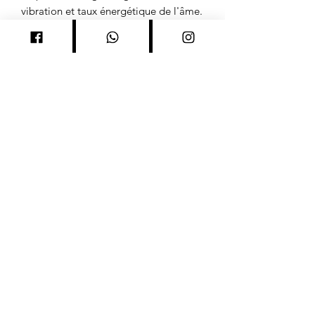
vibration et taux énergétique de l'âme.
Permet de se connecter à soi même et
retrouver sa place. Ouvre l'intuition.
LES CLES DU DESTIN
06 24 97 5000
MENTIONS LEGALES CGV
Il n'y a pas de hasard
seulement des rendez-vous