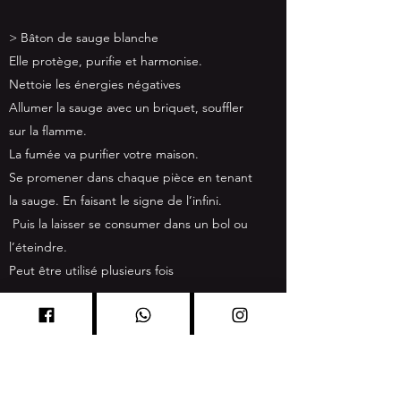
> Bâton de sauge blanche
Elle protège, purifie et harmonise.
Nettoie les énergies négatives
Allumer la sauge avec un briquet, souffler
sur la flamme.
La fumée va purifier votre maison.
Se promener dans chaque pièce en tenant
la sauge. En faisant le signe de l’infini.
Puis la laisser se consumer dans un bol ou
l’éteindre.
Peut être utilisé plusieurs fois
> Encens de sauge blanche
Elle protège, purifie et harmonise.
Nettoie les énergies négatives