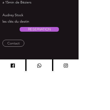
a 15min de
Béziers
Audrey Stock
les clés du destin
RESERVATION
Contact