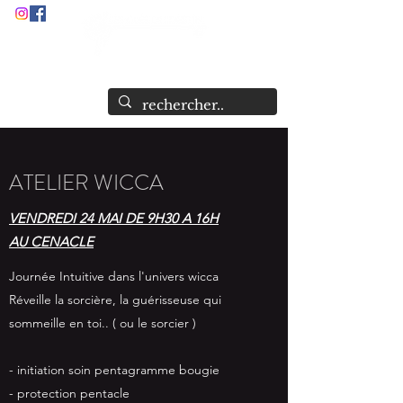
Audrey Stock
Guide et Formatrice Spirituelle
ATELIER WICCA
VENDREDI 24 MAI DE 9H30 A 16H
AU CENACLE
Journée Intuitive dans l'univers wicca
Réveille la sorcière, la guérisseuse qui
sommeille en toi.. ( ou le sorcier )
- initiation soin pentagramme bougie
- protection pentacle