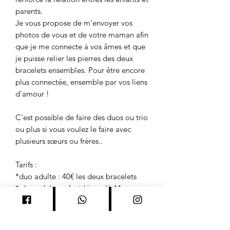
parents.
Je vous propose de m'envoyer vos
photos de vous et de votre maman afin
que je me connecte à vos âmes et que
je puisse relier les pierres des deux
bracelets ensembles. Pour être encore
plus connectée, ensemble par vos liens
d'amour !
C'est possible de faire des duos ou trio
ou plus si vous voulez le faire avec
plusieurs sœurs ou frères..
Tarifs :
*duo adulte : 40€ les deux bracelets
* duo adulte enfant ( jusqu'à 11 ans
environ selon la taille poignet) : 30€ les
deux bracelets